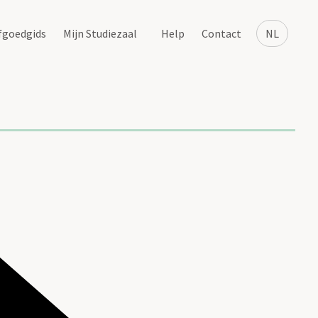
fgoedgids
Mijn Studiezaal
Help
Contact
NL