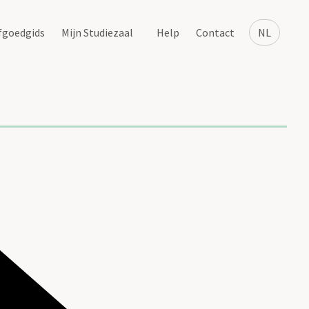
fgoedgids
Mijn Studiezaal
Help
Contact
NL