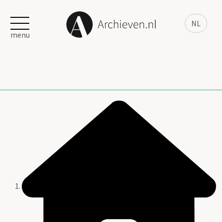
NL
menu