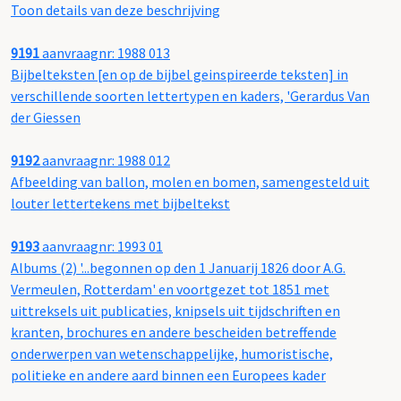
Toon details van deze beschrijving
9191
aanvraagnr: 1988 013
Bijbelteksten [en op de bijbel geinspireerde teksten] in
verschillende soorten lettertypen en kaders, 'Gerardus Van
der Giessen
9192
aanvraagnr: 1988 012
Afbeelding van ballon, molen en bomen, samengesteld uit
louter lettertekens met bijbeltekst
9193
aanvraagnr: 1993 01
Albums (2) '...begonnen op den 1 Januarij 1826 door A.G.
Vermeulen, Rotterdam' en voortgezet tot 1851 met
uittreksels uit publicaties, knipsels uit tijdschriften en
kranten, brochures en andere bescheiden betreffende
onderwerpen van wetenschappelijke, humoristische,
politieke en andere aard binnen een Europees kader