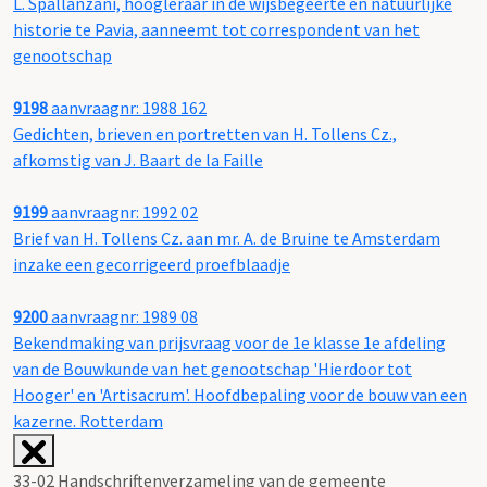
L. Spallanzani, hoogleraar in de wijsbegeerte en natuurlijke
historie te Pavia, aanneemt tot correspondent van het
genootschap
9198
aanvraagnr: 1988 162
Gedichten, brieven en portretten van H. Tollens Cz.,
afkomstig van J. Baart de la Faille
9199
aanvraagnr: 1992 02
Brief van H. Tollens Cz. aan mr. A. de Bruine te Amsterdam
inzake een gecorrigeerd proefblaadje
9200
aanvraagnr: 1989 08
Bekendmaking van prijsvraag voor de 1e klasse 1e afdeling
van de Bouwkunde van het genootschap 'Hierdoor tot
Hooger' en 'Artisacrum'. Hoofdbepaling voor de bouw van een
kazerne. Rotterdam
33-02 Handschriftenverzameling van de gemeente