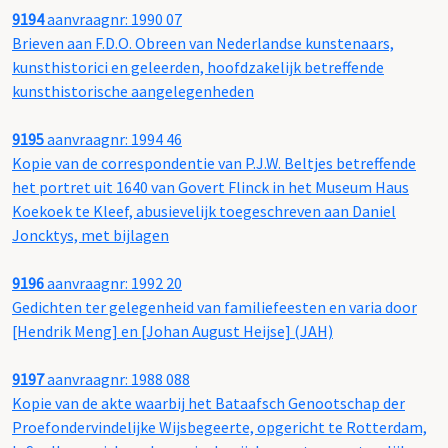
9194
aanvraagnr: 1990 07
Brieven aan F.D.O. Obreen van Nederlandse kunstenaars,
kunsthistorici en geleerden, hoofdzakelijk betreffende
kunsthistorische aangelegenheden
9195
aanvraagnr: 1994 46
Kopie van de correspondentie van P.J.W. Beltjes betreffende
het portret uit 1640 van Govert Flinck in het Museum Haus
Koekoek te Kleef, abusievelijk toegeschreven aan Daniel
Joncktys, met bijlagen
9196
aanvraagnr: 1992 20
Gedichten ter gelegenheid van familiefeesten en varia door
[Hendrik Meng] en [Johan August Heijse] (JAH)
9197
aanvraagnr: 1988 088
Kopie van de akte waarbij het Bataafsch Genootschap der
Proefondervindelijke Wijsbegeerte, opgericht te Rotterdam,