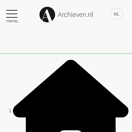
NL
menu