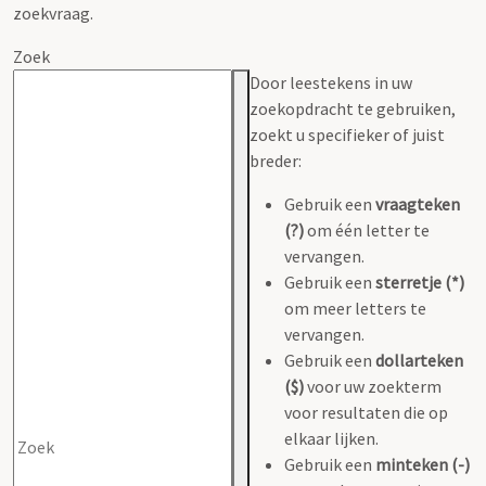
zoekvraag.
Zoek
Door leestekens in uw
zoekopdracht te gebruiken,
zoekt u specifieker of juist
breder:
Gebruik een
vraagteken
(?)
om één letter te
vervangen.
Gebruik een
sterretje (*)
om meer letters te
vervangen.
Gebruik een
dollarteken
($)
voor uw zoekterm
voor resultaten die op
elkaar lijken.
Gebruik een
minteken (-)