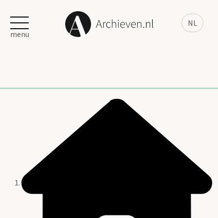
NL
menu