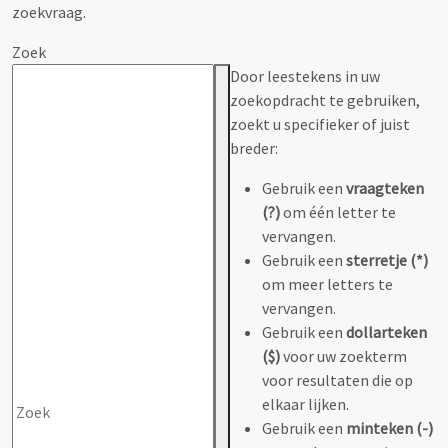
zoekvraag.
Zoek
Door leestekens in uw
zoekopdracht te gebruiken,
zoekt u specifieker of juist
breder:
Gebruik een
vraagteken
(?)
om één letter te
vervangen.
Gebruik een
sterretje (*)
om meer letters te
vervangen.
Gebruik een
dollarteken
($)
voor uw zoekterm
voor resultaten die op
elkaar lijken.
Gebruik een
minteken (-)