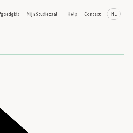
fgoedgids
Mijn Studiezaal
Help
Contact
NL