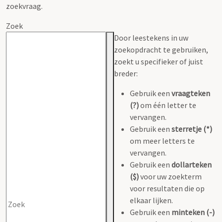
zoekvraag.
Zoek
Door leestekens in uw
zoekopdracht te gebruiken,
zoekt u specifieker of juist
breder:
Gebruik een
vraagteken
(?)
om één letter te
vervangen.
Gebruik een
sterretje (*)
om meer letters te
vervangen.
Gebruik een
dollarteken
($)
voor uw zoekterm
voor resultaten die op
elkaar lijken.
Gebruik een
minteken (-)