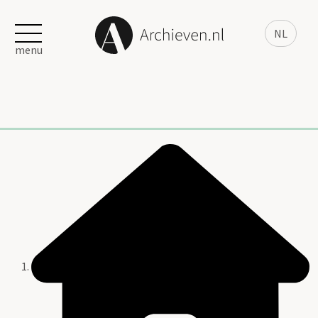
NL
menu