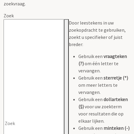
zoekvraag.
Zoek
Door leestekens in uw
zoekopdracht te gebruiken,
zoekt u specifieker of juist
breder:
Gebruik een
vraagteken
(?)
om één letter te
vervangen.
Gebruik een
sterretje (*)
om meer letters te
vervangen.
Gebruik een
dollarteken
($)
voor uw zoekterm
voor resultaten die op
elkaar lijken.
Gebruik een
minteken (-)