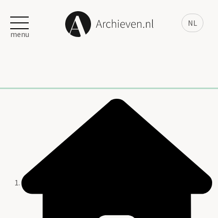
NL
menu