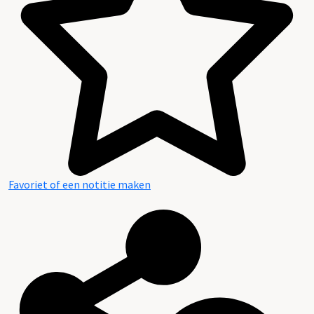
Favoriet of een notitie maken