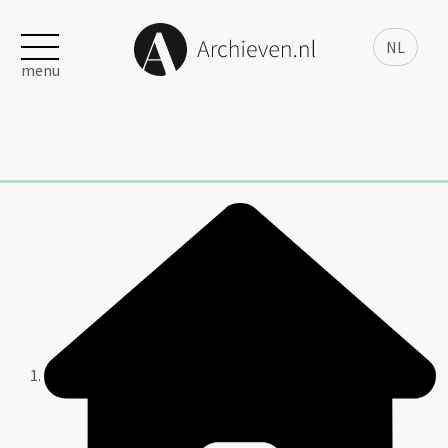
NL
menu