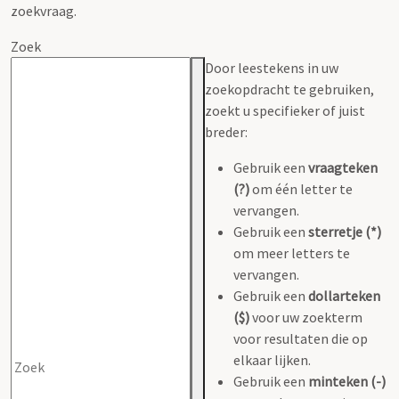
zoekvraag.
Zoek
Door leestekens in uw
zoekopdracht te gebruiken,
zoekt u specifieker of juist
breder:
Gebruik een
vraagteken
(?)
om één letter te
vervangen.
Gebruik een
sterretje (*)
om meer letters te
vervangen.
Gebruik een
dollarteken
($)
voor uw zoekterm
voor resultaten die op
elkaar lijken.
Gebruik een
minteken (-)