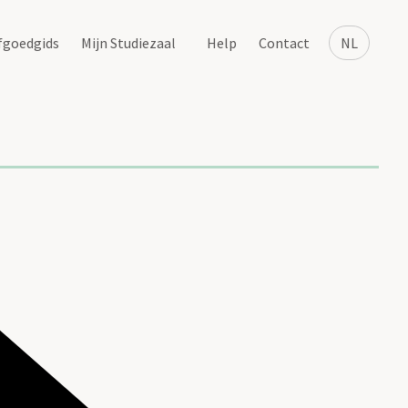
fgoedgids
Mijn Studiezaal
Help
Contact
NL