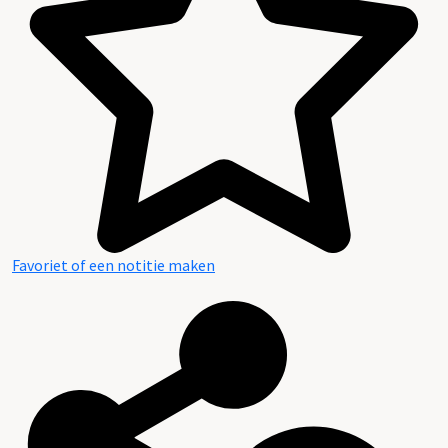
Favoriet of een notitie maken