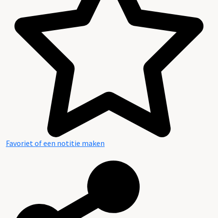
Favoriet of een notitie maken