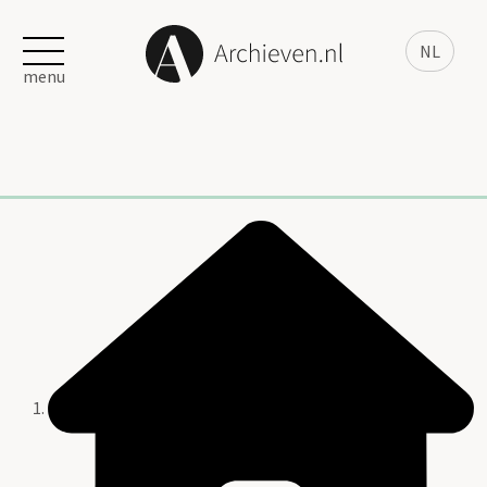
NL
menu