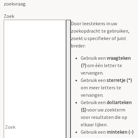
zoekvraag.
Zoek
Door leestekens in uw
zoekopdracht te gebruiken,
zoekt u specifieker of juist
breder:
Gebruik een
vraagteken
(?)
om één letter te
vervangen.
Gebruik een
sterretje (*)
om meer letters te
vervangen.
Gebruik een
dollarteken
($)
voor uw zoekterm
voor resultaten die op
elkaar lijken.
Gebruik een
minteken (-)