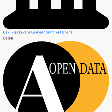
Bekijk gegevens Gemeentearchief Borne
Delen
OPEN
DATA