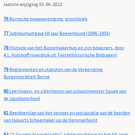
laatste wijziging 01-06-2022
76
Bornsche bouwvereniging, grootboek
77
Jubileumuitgave 60 jaar Boerenbond (1896-1956)
78
Historie van het Bussemakerhuis en zijn bewoners, door
A.L. Hulshoff (overdruk uit Textielhistorische Bijdragen)
79
Reglementen en statuten van de Vereeniging
Burgersociëteit Borne
80
Leerlingen- en cijferlijsten van schoolmeester Spoek van
de Jacobusschool
81
Beeldverslag van het vervoer en restauratie van de beelden
van huisarts Schoemaker op de Hemmelhorst
82
"’t Gouden klaverblaadje", jubileumuitgave bij het 50-jarig