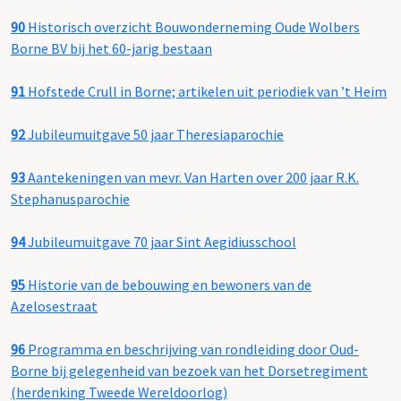
90
Historisch overzicht Bouwonderneming Oude Wolbers
Borne BV bij het 60-jarig bestaan
91
Hofstede Crull in Borne; artikelen uit periodiek van ’t Heim
92
Jubileumuitgave 50 jaar Theresiaparochie
93
Aantekeningen van mevr. Van Harten over 200 jaar R.K.
Stephanusparochie
94
Jubileumuitgave 70 jaar Sint Aegidiusschool
95
Historie van de bebouwing en bewoners van de
Azelosestraat
96
Programma en beschrijving van rondleiding door Oud-
Borne bij gelegenheid van bezoek van het Dorsetregiment
(herdenking Tweede Wereldoorlog)