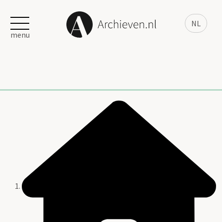
NL
menu