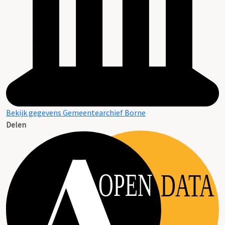
Bekijk gegevens Gemeentearchief Borne
Delen
OPEN
DATA