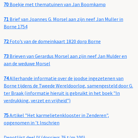
70
Boekje met thematuinen van Jan Boomkamp
71
Brief van Joannes G. Morsel aan zijn neef Jan Muller in
Borne 1754
72
Foto’s van de domeinkaart 1820 dorp Borne
73
Brieven van Gerardus Morsel aan zijn neef Jan Mulder en
aan de weduwe Morsel
74
Allerhande informatie over de joodse ingezetenen van
Borne tijdens de Tweede Wereldoorlog, samengesteld door G.
ter Braak (informatie hieruit is gebruikt in het boek "In
verdrukking, verzet en vrijheid")
75
Artikel "Het karmelietenklooster in Zenderen",
opgenomen in ’t Inschrien
Depotlijst deel IV (dossiers 76 t/m 100)