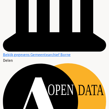
Bekijk gegevens Gemeentearchief Borne
Delen
OPEN
DATA