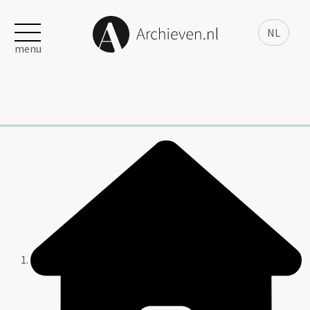
NL
menu