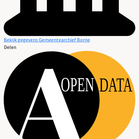
Bekijk gegevens Gemeentearchief Borne
Delen
OPEN
DATA