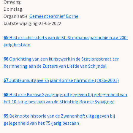
Omvang
:
1 omslag
Organisatie:
Gemeentearchief Borne
laatste wijziging 01-06-2022
65
Historische schets van de St. Stephanuspariochie n.a.v. 200-
jarig bestaan
66
Oprichting van een kunstwerk in de Stationsstraat ter
herinnering aan de Zusters van Liefde van Schijndel
67
Jubileumuitgave 75 jaar Bornse harmonie (1926-2001)
68
Historie Bornse Synagoge; uitgegeven bij gelegenheid van
het 10-jarig bestaan van de Stichting Bornse Synagoge
69
Beknopte historie van de Zwanenhof; uitgegeven bij
gelegenheid van het 75-jarig bestaan