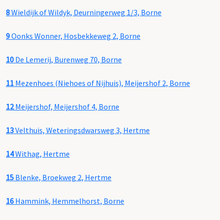
8
Wieldijk of Wildyk, Deurningerweg 1/3, Borne
9
Oonks Wonner, Hosbekkeweg 2, Borne
10
De Lemerij, Burenweg 70, Borne
11
Mezenhoes (Niehoes of Nijhuis), Meijershof 2, Borne
12
Meijershof, Meijershof 4, Borne
13
Velthuis, Weteringsdwarsweg 3, Hertme
14
Withag, Hertme
15
Blenke, Broekweg 2, Hertme
16
Hammink, Hemmelhorst, Borne