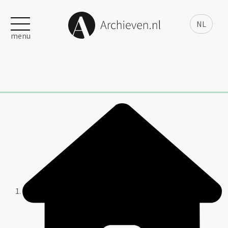
NL
menu