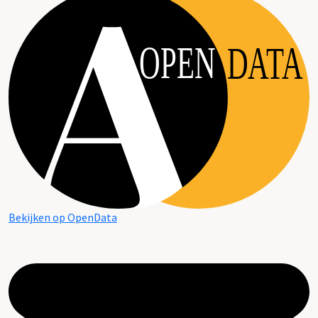
OPEN
DATA
Bekijken op OpenData