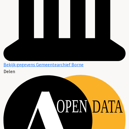
Bekijk gegevens Gemeentearchief Borne
Delen
OPEN
DATA