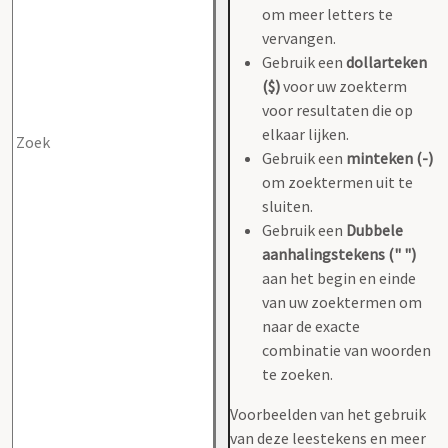
om meer letters te
vervangen.
Gebruik een
dollarteken
($)
voor uw zoekterm
voor resultaten die op
elkaar lijken.
Gebruik een
minteken (-)
om zoektermen uit te
sluiten.
Gebruik een
Dubbele
aanhalingstekens (" ")
aan het begin en einde
van uw zoektermen om
naar de exacte
combinatie van woorden
te zoeken.
Voorbeelden van het gebruik
van deze leestekens en meer