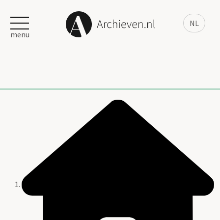
NL
menu