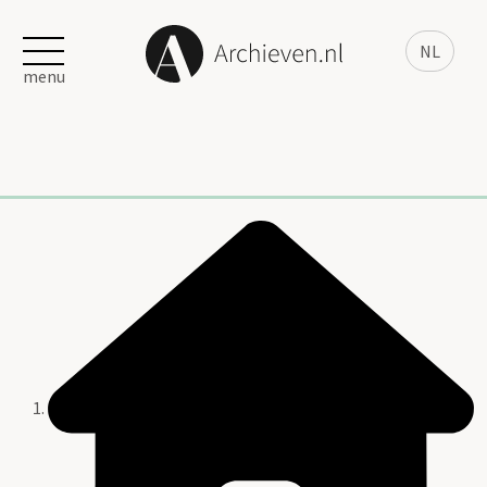
NL
menu