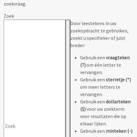
zoekvraag.
Zoek
Door leestekens in uw
zoekopdracht te gebruiken,
zoekt u specifieker of juist
breder:
Gebruik een
vraagteken
(?)
om één letter te
vervangen.
Gebruik een
sterretje (*)
om meer letters te
vervangen.
Gebruik een
dollarteken
($)
voor uw zoekterm
voor resultaten die op
elkaar lijken.
Gebruik een
minteken (-)