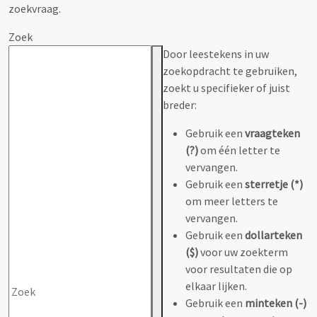
zoekvraag.
Zoek
Door leestekens in uw
zoekopdracht te gebruiken,
zoekt u specifieker of juist
breder:
Gebruik een
vraagteken
(?)
om één letter te
vervangen.
Gebruik een
sterretje (*)
om meer letters te
vervangen.
Gebruik een
dollarteken
($)
voor uw zoekterm
voor resultaten die op
elkaar lijken.
Gebruik een
minteken (-)