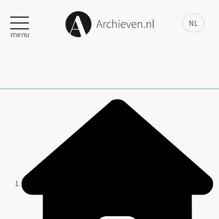
NL
menu