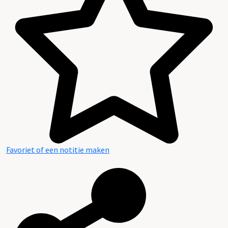
Favoriet of een notitie maken