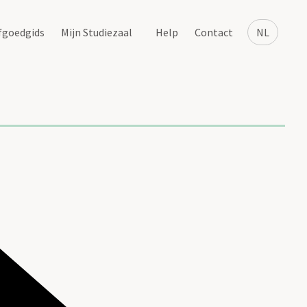
fgoedgids
Mijn Studiezaal
Help
Contact
NL