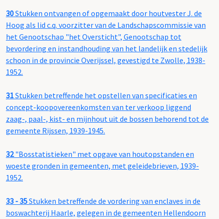
30
Stukken ontvangen of opgemaakt door houtvester J. de
Hoog als lid c.q. voorzitter van de Landschapscommissie van
het Genootschap "het Oversticht", Genootschap tot
bevordering en instandhouding van het landelijk en stedelijk
schoon in de provincie Overijssel, gevestigd te Zwolle, 1938-
1952.
31
Stukken betreffende het opstellen van specificaties en
concept-koopovereenkomsten van ter verkoop liggend
zaag-, paal-, kist- en mijnhout uit de bossen behorend tot de
gemeente Rijssen, 1939-1945.
32
"Bosstatistieken" met opgave van houtopstanden en
woeste gronden in gemeenten, met geleidebrieven, 1939-
1952.
33 - 35
Stukken betreffende de vordering van enclaves in de
boswachterij Haarle, gelegen in de gemeenten Hellendoorn