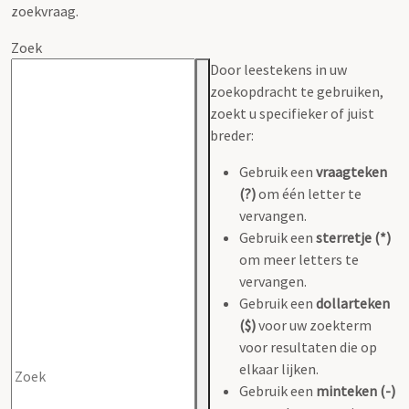
zoekvraag.
Zoek
Door leestekens in uw
zoekopdracht te gebruiken,
zoekt u specifieker of juist
breder:
Gebruik een
vraagteken
(?)
om één letter te
vervangen.
Gebruik een
sterretje (*)
om meer letters te
vervangen.
Gebruik een
dollarteken
($)
voor uw zoekterm
voor resultaten die op
elkaar lijken.
Gebruik een
minteken (-)