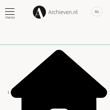
NL
menu