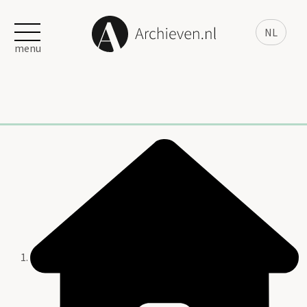
NL
menu