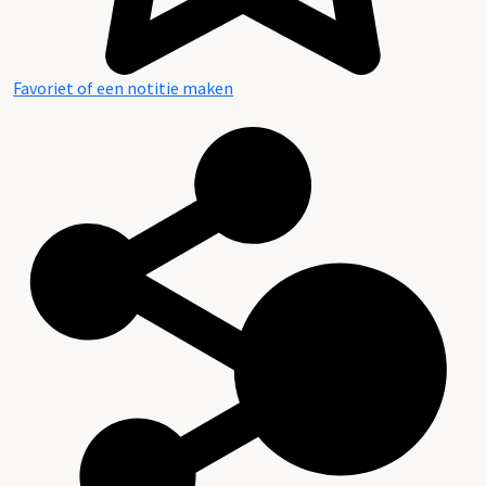
Favoriet of een notitie maken