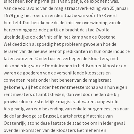
landsheer, koning Philips II van Spanje, dè exponent was.
Aan de vooravond van de magistraatsverkiezing van 25 januari
1579 ging het roer om en de situatie van vóór 1573 werd
hersteld. Dat betekende de definitieve overwinning van de
hervormingsgezinde partij en bracht de stad Zwolle
uiteindelijke ook definitief in het kamp van de Opstand.
Wel deed zich al spoedig het probleem gevoelen hoe de
leraren van de nieuwe leer of predikanten in hun onderhoud te
laten voorzien. Ondertussen verliepen de kloosters, met
uitzondering van de Dominicanen in het Broerenklooster en
waren de goederen van de verschillende kloosters en
conventen reeds onder het beheer van de magistraat
gekomen, zij het onder het rentmeesterschap van hun eigen
rentmeesters of ambtslieden, dan wel door lieden die bij
provisie door de stedelijke magistraat waren aangesteld.
Als gevolg van een bezending van enkele burgemeesters naar
de de landvoogd te Brussel, aartshertog Matthias van
Oostenrijk, stond deze laatste de stad toe om in ieder geval
over de inkomsten van de kloosters Bethlehem en