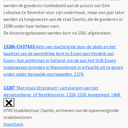
werden de goederen toebedeeld aan de proost van Sint
Lebuïnus te Deventer voor zijn onderhoud , maar een jaar later
werden zij toegewezen aan de stad Zwolle, die de goederen in
1598 onder haar beheer nam.
De kloostergebouwen werden kort na 1581 afgebroken.
13286-CH374.03
Akte van machtiging door de abdis en het
kapittel van de wereldlijke kerk te Essen aan Hendrik van
Essen, hun ambtman in Salland, om de aan het Stift Essen
toegewezen gronden in Mastenbroek in erfpacht uit te geven
onder nader bepaalde voorwaarden, 1374.
13287
'Matricula litterarum', cartularium van het
Agnietenberg- of Bergklooster, 1318-1520. Aangelegd, 1468.
0700 Stadsbestuur Zwolle, archieven van de opeenvolgende
stadsbesturen
Inventaris