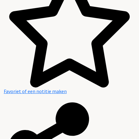
Favoriet of een notitie maken