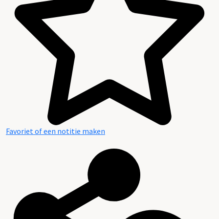
Favoriet of een notitie maken