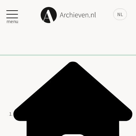
NL
menu