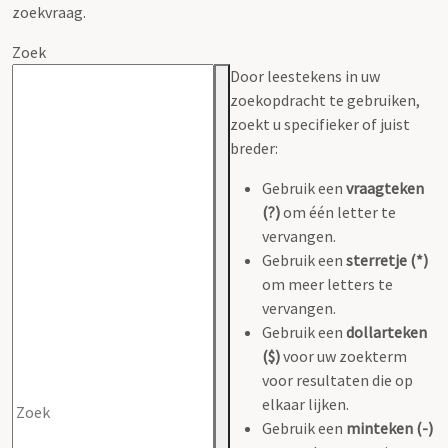
zoekvraag.
Zoek
Door leestekens in uw
zoekopdracht te gebruiken,
zoekt u specifieker of juist
breder:
Gebruik een
vraagteken
(?)
om één letter te
vervangen.
Gebruik een
sterretje (*)
om meer letters te
vervangen.
Gebruik een
dollarteken
($)
voor uw zoekterm
voor resultaten die op
elkaar lijken.
Gebruik een
minteken (-)