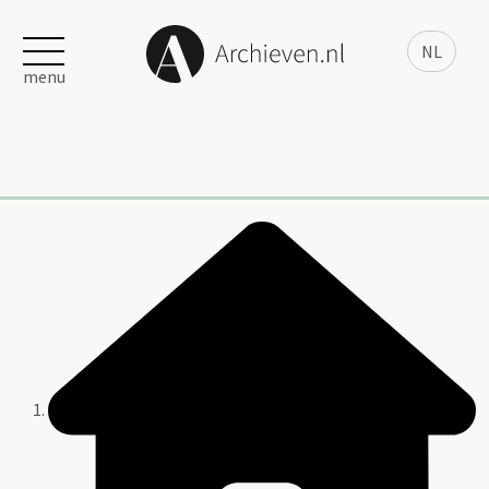
NL
menu