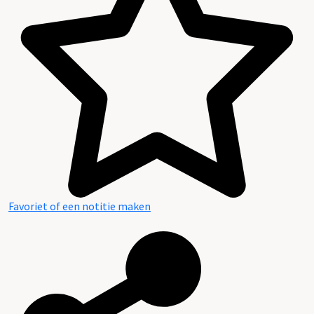
Favoriet of een notitie maken