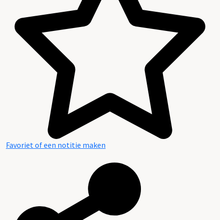
Favoriet of een notitie maken