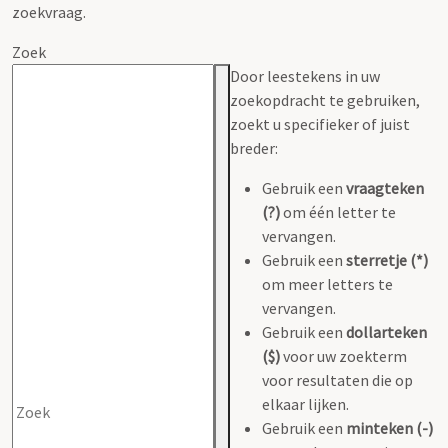
zoekvraag.
Zoek
Door leestekens in uw
zoekopdracht te gebruiken,
zoekt u specifieker of juist
breder:
Gebruik een
vraagteken
(?)
om één letter te
vervangen.
Gebruik een
sterretje (*)
om meer letters te
vervangen.
Gebruik een
dollarteken
($)
voor uw zoekterm
voor resultaten die op
elkaar lijken.
Gebruik een
minteken (-)