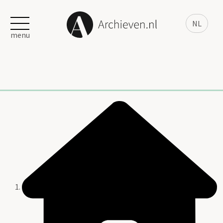
NL
menu