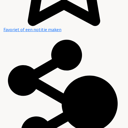
Favoriet of een notitie maken