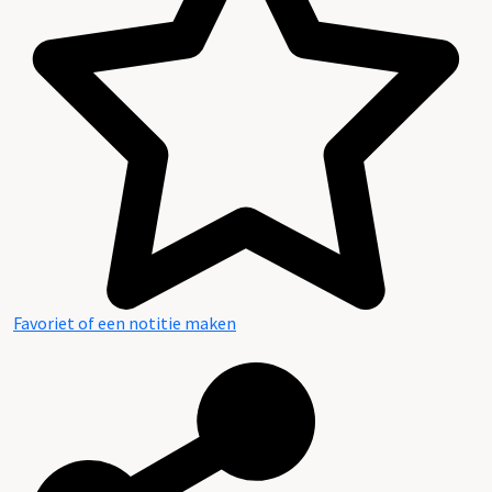
Favoriet of een notitie maken