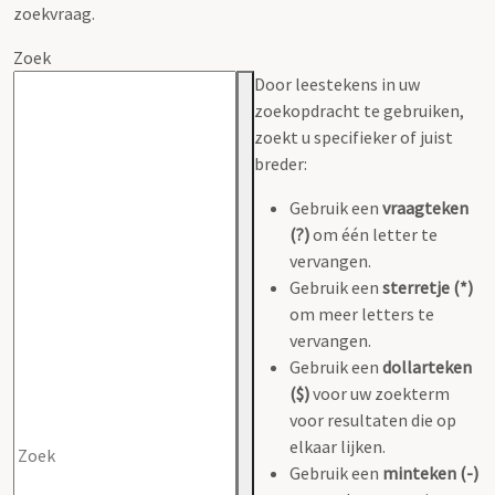
zoekvraag.
Zoek
Door leestekens in uw
zoekopdracht te gebruiken,
zoekt u specifieker of juist
breder:
Gebruik een
vraagteken
(?)
om één letter te
vervangen.
Gebruik een
sterretje (*)
om meer letters te
vervangen.
Gebruik een
dollarteken
($)
voor uw zoekterm
voor resultaten die op
elkaar lijken.
Gebruik een
minteken (-)