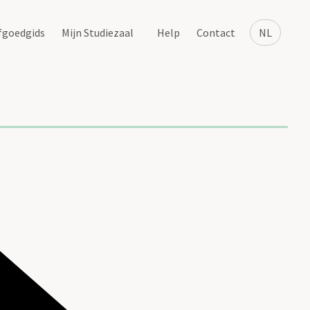
fgoedgids
Mijn Studiezaal
Help
Contact
NL