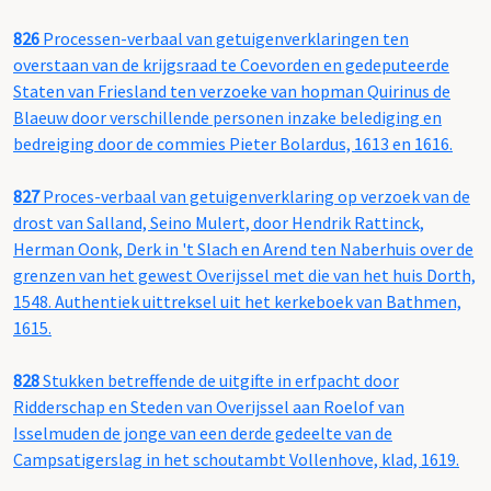
826
Processen-verbaal van getuigenverklaringen ten
overstaan van de krijgsraad te Coevorden en gedeputeerde
Staten van Friesland ten verzoeke van hopman Quirinus de
Blaeuw door verschillende personen inzake belediging en
bedreiging door de commies Pieter Bolardus, 1613 en 1616.
827
Proces-verbaal van getuigenverklaring op verzoek van de
drost van Salland, Seino Mulert, door Hendrik Rattinck,
Herman Oonk, Derk in 't Slach en Arend ten Naberhuis over de
grenzen van het gewest Overijssel met die van het huis Dorth,
1548. Authentiek uittreksel uit het kerkeboek van Bathmen,
1615.
828
Stukken betreffende de uitgifte in erfpacht door
Ridderschap en Steden van Overijssel aan Roelof van
Isselmuden de jonge van een derde gedeelte van de
Campsatigerslag in het schoutambt Vollenhove, klad, 1619.