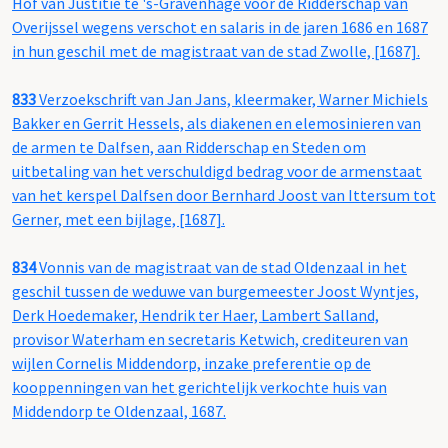
Hof van Justitie te 's-Gravenhage voor de Ridderschap van
Overijssel wegens verschot en salaris in de jaren 1686 en 1687
in hun geschil met de magistraat van de stad Zwolle, [1687].
833
Verzoekschrift van Jan Jans, kleermaker, Warner Michiels
Bakker en Gerrit Hessels, als diakenen en elemosinieren van
de armen te Dalfsen, aan Ridderschap en Steden om
uitbetaling van het verschuldigd bedrag voor de armenstaat
van het kerspel Dalfsen door Bernhard Joost van Ittersum tot
Gerner, met een bijlage, [1687].
834
Vonnis van de magistraat van de stad Oldenzaal in het
geschil tussen de weduwe van burgemeester Joost Wyntjes,
Derk Hoedemaker, Hendrik ter Haer, Lambert Salland,
provisor Waterham en secretaris Ketwich, crediteuren van
wijlen Cornelis Middendorp, inzake preferentie op de
kooppenningen van het gerichtelijk verkochte huis van
Middendorp te Oldenzaal, 1687.