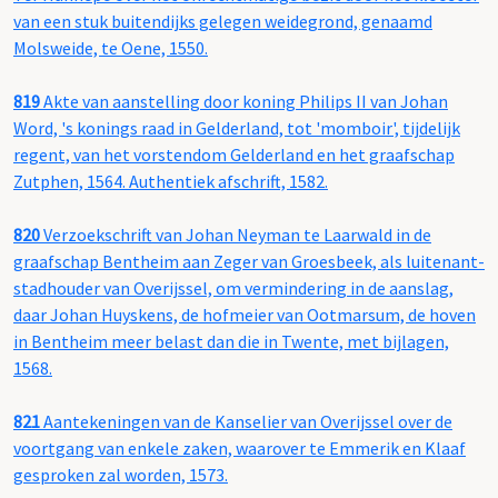
van een stuk buitendijks gelegen weidegrond, genaamd
Molsweide, te Oene, 1550.
819
Akte van aanstelling door koning Philips II van Johan
Word, 's konings raad in Gelderland, tot 'momboir', tijdelijk
regent, van het vorstendom Gelderland en het graafschap
Zutphen, 1564. Authentiek afschrift, 1582.
820
Verzoekschrift van Johan Neyman te Laarwald in de
graafschap Bentheim aan Zeger van Groesbeek, als luitenant-
stadhouder van Overijssel, om vermindering in de aanslag,
daar Johan Huyskens, de hofmeier van Ootmarsum, de hoven
in Bentheim meer belast dan die in Twente, met bijlagen,
1568.
821
Aantekeningen van de Kanselier van Overijssel over de
voortgang van enkele zaken, waarover te Emmerik en Klaaf
gesproken zal worden, 1573.