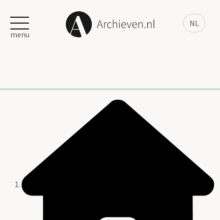
NL
menu