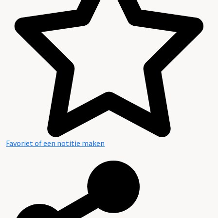
Favoriet of een notitie maken