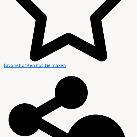
Favoriet of een notitie maken