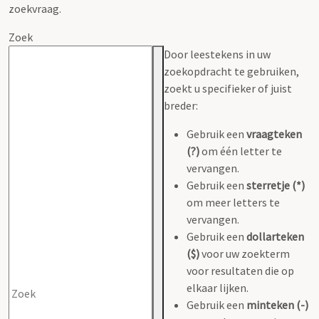
zoekvraag.
Zoek
Door leestekens in uw
zoekopdracht te gebruiken,
zoekt u specifieker of juist
breder:
Gebruik een
vraagteken
(?)
om één letter te
vervangen.
Gebruik een
sterretje (*)
om meer letters te
vervangen.
Gebruik een
dollarteken
($)
voor uw zoekterm
voor resultaten die op
elkaar lijken.
Gebruik een
minteken (-)