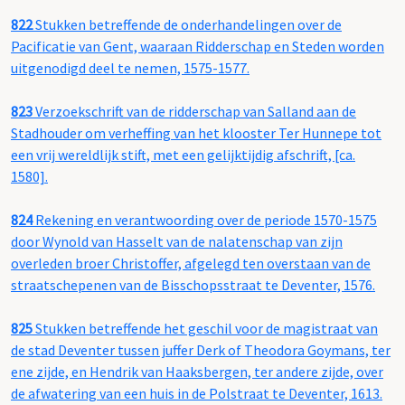
822
Stukken betreffende de onderhandelingen over de
Pacificatie van Gent, waaraan Ridderschap en Steden worden
uitgenodigd deel te nemen, 1575-1577.
823
Verzoekschrift van de ridderschap van Salland aan de
Stadhouder om verheffing van het klooster Ter Hunnepe tot
een vrij wereldlijk stift, met een gelijktijdig afschrift, [ca.
1580].
824
Rekening en verantwoording over de periode 1570-1575
door Wynold van Hasselt van de nalatenschap van zijn
overleden broer Christoffer, afgelegd ten overstaan van de
straatschepenen van de Bisschopsstraat te Deventer, 1576.
825
Stukken betreffende het geschil voor de magistraat van
de stad Deventer tussen juffer Derk of Theodora Goymans, ter
ene zijde, en Hendrik van Haaksbergen, ter andere zijde, over
de afwatering van een huis in de Polstraat te Deventer, 1613.