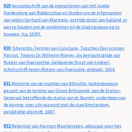
829
Verzoekschrift van de ingezetenen van het stadje
Hardenberg aan Ridderschap en Steden om de erfgenamen
van wijlen Gerhard van Warmelo, eertijds drost van Salland, er
aan te houden om de windmolen bij de stad opnieuw op te
bouwen, [ca. 1630].
830
'Gherichts-Termijn van Conclusie, Tusschen Den vromen
Patriot, Tegens Dr. Wilhelm Roeyer, als bemachtighde van
Rutger van Haersolthe, Geliguerde Drost van Lingen',
schotschrift tegen Rutger van Haersolte, gedrukt, 1654.
831
Memorie van de markies van Albyville, buitengewoon
gezant van de koning van Groot Brittannië, aan de Staten-
Generaal betreffende de status van dr. Burnet, onderdaan van
de koning, over zijn accoord met de stad Amsterdam,
gelijktijdig afschrift, 1687.
832
Rekening van Harmen Moerkercken, advocaat voor het