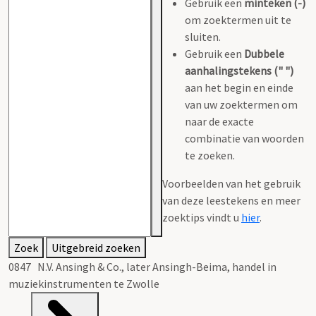
Gebruik een
minteken (-)
om zoektermen uit te
sluiten.
Gebruik een
Dubbele
aanhalingstekens (" ")
aan het begin en einde
van uw zoektermen om
naar de exacte
combinatie van woorden
te zoeken.
Voorbeelden van het gebruik
van deze leestekens en meer
zoektips vindt u
hier
.
Zoek
Uitgebreid zoeken
0847 N.V. Ansingh & Co., later Ansingh-Beima, handel in
muziekinstrumenten te Zwolle