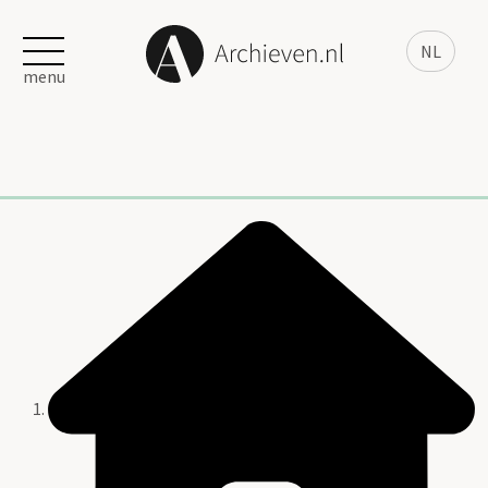
NL
menu