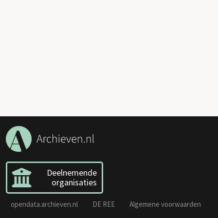
Deelnemende
organisaties
opendata.archieven.nl
DE REE
Algemene voorwaarden