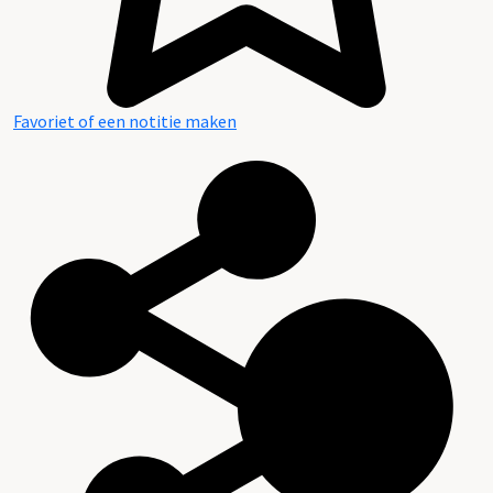
Favoriet of een notitie maken