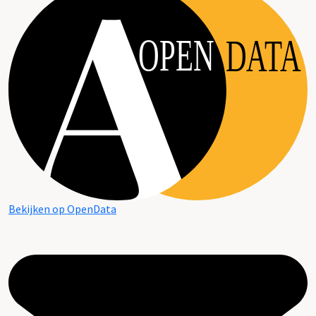
OPEN
DATA
Bekijken op OpenData