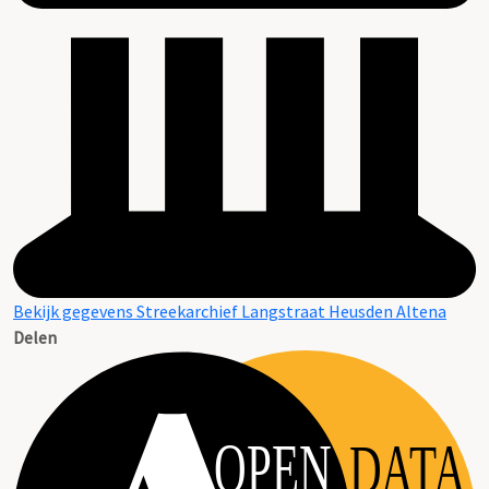
Bekijk gegevens Streekarchief Langstraat Heusden Altena
Delen
OPEN
DATA