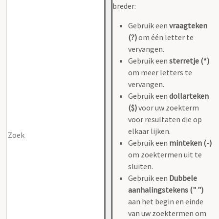
breder:
Gebruik een
vraagteken
(?)
om één letter te
vervangen.
Gebruik een
sterretje (*)
om meer letters te
vervangen.
Gebruik een
dollarteken
($)
voor uw zoekterm
voor resultaten die op
elkaar lijken.
Gebruik een
minteken (-)
om zoektermen uit te
sluiten.
Gebruik een
Dubbele
aanhalingstekens (" ")
aan het begin en einde
van uw zoektermen om