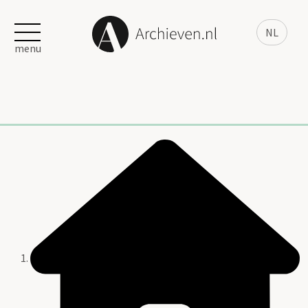
NL
menu