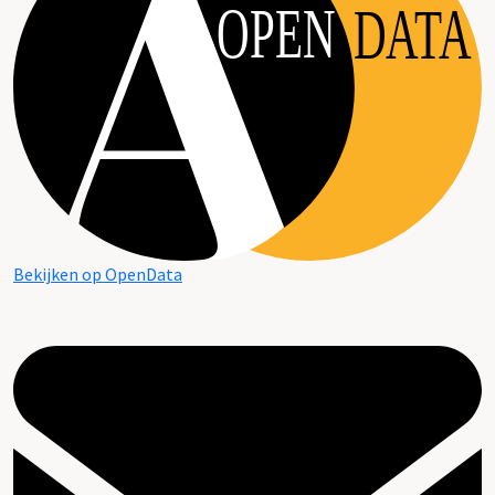
OPEN
DATA
Bekijken op OpenData