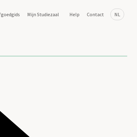
fgoedgids
Mijn Studiezaal
Help
Contact
NL