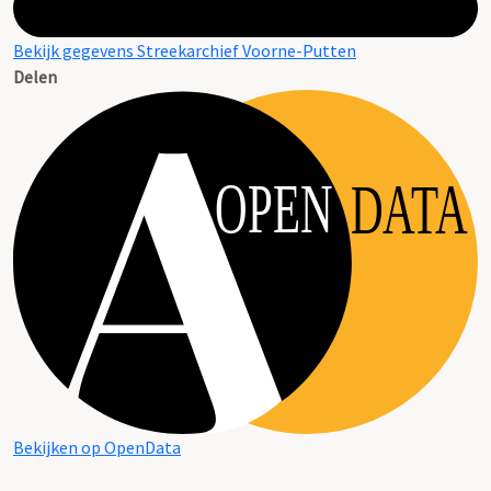
Bekijk gegevens Streekarchief Voorne-Putten
Delen
OPEN
DATA
Bekijken op OpenData