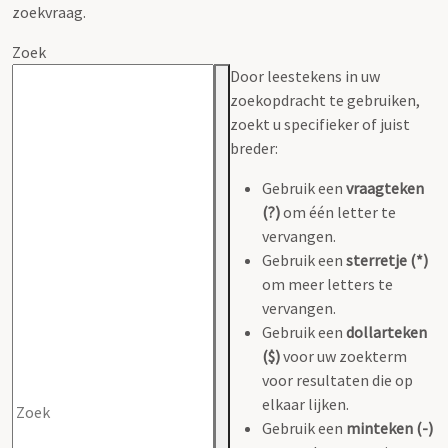
zoekvraag.
Zoek
Door leestekens in uw
zoekopdracht te gebruiken,
zoekt u specifieker of juist
breder:
Gebruik een
vraagteken
(?)
om één letter te
vervangen.
Gebruik een
sterretje (*)
om meer letters te
vervangen.
Gebruik een
dollarteken
($)
voor uw zoekterm
voor resultaten die op
elkaar lijken.
Gebruik een
minteken (-)