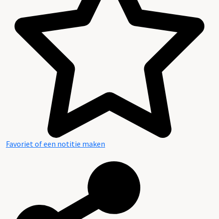
Favoriet of een notitie maken