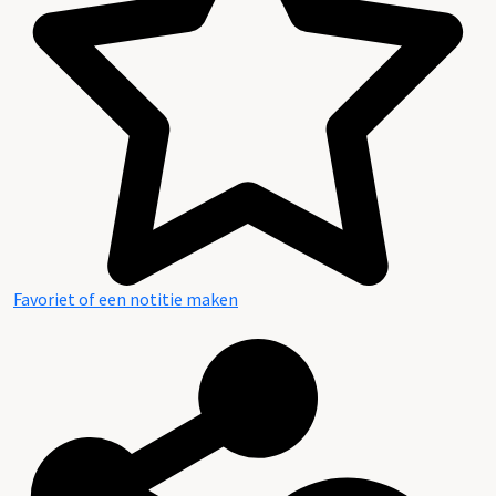
Favoriet of een notitie maken