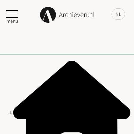
NL
menu