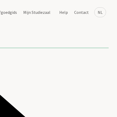
fgoedgids
Mijn Studiezaal
Help
Contact
NL