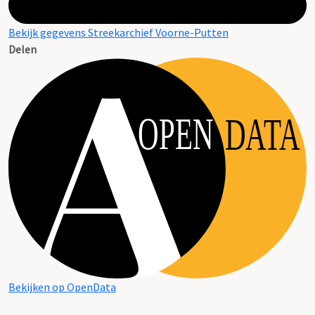
Bekijk gegevens Streekarchief Voorne-Putten
Delen
OPEN
DATA
Bekijken op OpenData