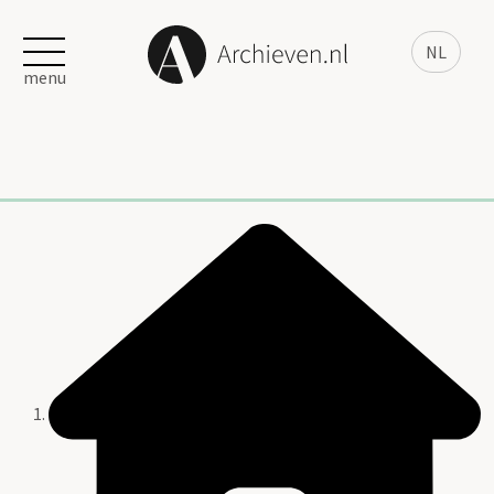
NL
menu