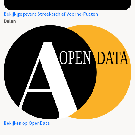
Bekijk gegevens Streekarchief Voorne-Putten
Delen
OPEN
DATA
Bekijken op OpenData