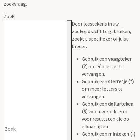
zoekvraag.
Zoek
Door leestekens in uw
zoekopdracht te gebruiken,
zoekt u specifieker of juist
breder:
Gebruik een
vraagteken
(?)
om één letter te
vervangen.
Gebruik een
sterretje (*)
om meer letters te
vervangen.
Gebruik een
dollarteken
($)
voor uw zoekterm
voor resultaten die op
elkaar lijken.
Gebruik een
minteken (-)