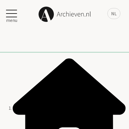
NL
menu