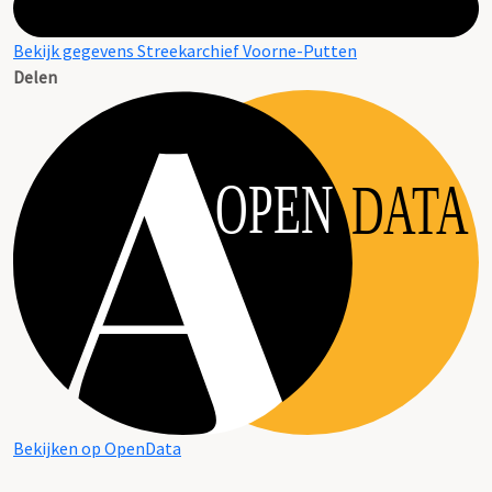
Bekijk gegevens Streekarchief Voorne-Putten
Delen
OPEN
DATA
Bekijken op OpenData