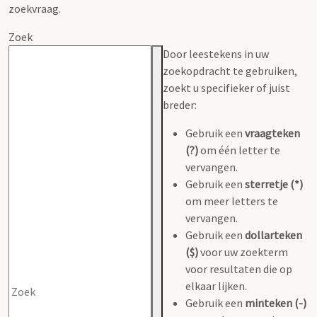
zoekvraag.
Zoek
Door leestekens in uw
zoekopdracht te gebruiken,
zoekt u specifieker of juist
breder:
Gebruik een
vraagteken
(?)
om één letter te
vervangen.
Gebruik een
sterretje (*)
om meer letters te
vervangen.
Gebruik een
dollarteken
($)
voor uw zoekterm
voor resultaten die op
elkaar lijken.
Gebruik een
minteken (-)