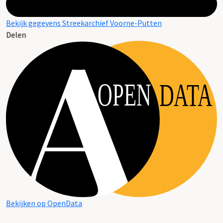
Bekijk gegevens Streekarchief Voorne-Putten
Delen
OPEN
DATA
Bekijken op OpenData