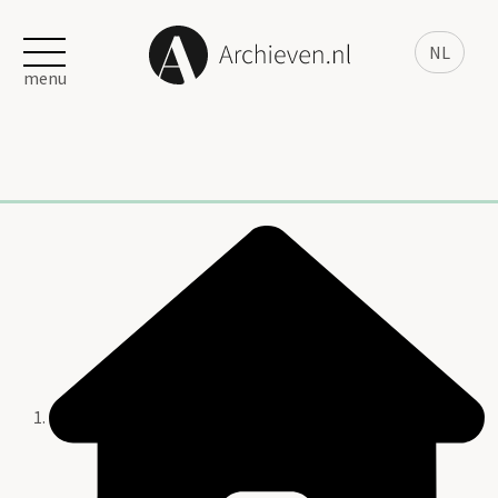
NL
menu