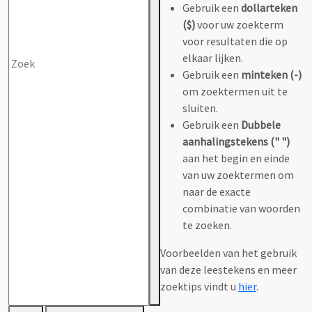
Gebruik een
dollarteken
($)
voor uw zoekterm
voor resultaten die op
elkaar lijken.
Gebruik een
minteken (-)
om zoektermen uit te
sluiten.
Gebruik een
Dubbele
aanhalingstekens (" ")
aan het begin en einde
van uw zoektermen om
naar de exacte
combinatie van woorden
te zoeken.
Voorbeelden van het gebruik
van deze leestekens en meer
zoektips vindt u
hier
.