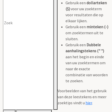
Gebruik een
dollarteken
($)
voor uw zoekterm
voor resultaten die op
elkaar lijken.
Gebruik een
minteken (-)
om zoektermen uit te
sluiten.
Gebruik een
Dubbele
aanhalingstekens (" ")
aan het begin en einde
van uw zoektermen om
naar de exacte
combinatie van woorden
te zoeken.
Voorbeelden van het gebruik
van deze leestekens en meer
zoektips vindt u
hier
.