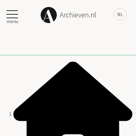
NL
menu