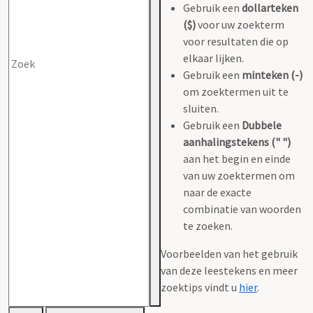
Gebruik een
dollarteken
($)
voor uw zoekterm
voor resultaten die op
elkaar lijken.
Gebruik een
minteken (-)
om zoektermen uit te
sluiten.
Gebruik een
Dubbele
aanhalingstekens (" ")
aan het begin en einde
van uw zoektermen om
naar de exacte
combinatie van woorden
te zoeken.
Voorbeelden van het gebruik
van deze leestekens en meer
zoektips vindt u
hier
.