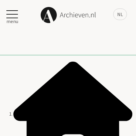
NL
menu