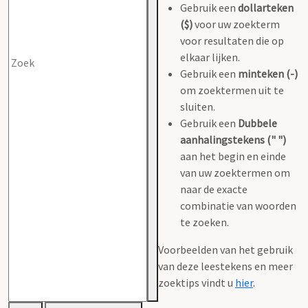
Gebruik een
dollarteken
($)
voor uw zoekterm
voor resultaten die op
elkaar lijken.
Gebruik een
minteken (-)
om zoektermen uit te
sluiten.
Gebruik een
Dubbele
aanhalingstekens (" ")
aan het begin en einde
van uw zoektermen om
naar de exacte
combinatie van woorden
te zoeken.
Voorbeelden van het gebruik
van deze leestekens en meer
zoektips vindt u
hier
.