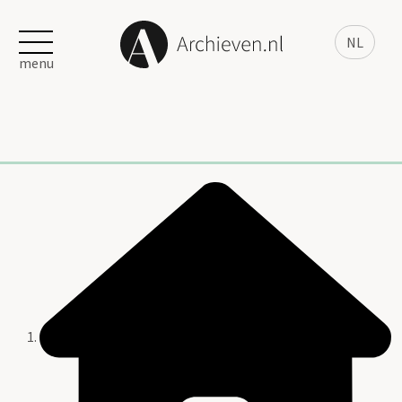
NL
menu