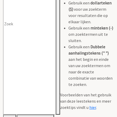
Gebruik een
dollarteken
($)
voor uw zoekterm
voor resultaten die op
elkaar lijken.
Gebruik een
minteken (-)
om zoektermen uit te
sluiten.
Gebruik een
Dubbele
aanhalingstekens (" ")
aan het begin en einde
van uw zoektermen om
naar de exacte
combinatie van woorden
te zoeken.
Voorbeelden van het gebruik
van deze leestekens en meer
zoektips vindt u
hier
.