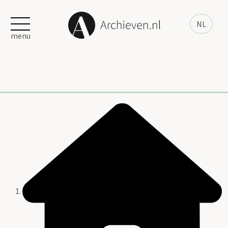
NL
menu