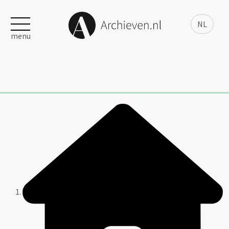
NL
menu