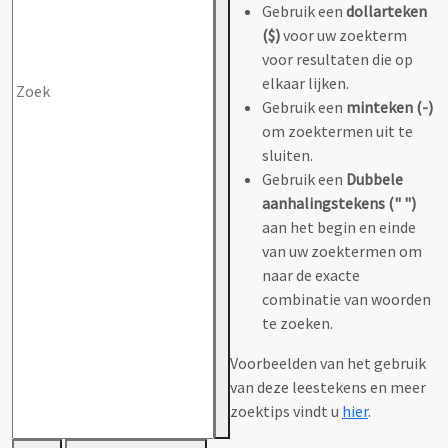
Gebruik een
dollarteken
($)
voor uw zoekterm
voor resultaten die op
elkaar lijken.
Gebruik een
minteken (-)
om zoektermen uit te
sluiten.
Gebruik een
Dubbele
aanhalingstekens (" ")
aan het begin en einde
van uw zoektermen om
naar de exacte
combinatie van woorden
te zoeken.
Voorbeelden van het gebruik
van deze leestekens en meer
zoektips vindt u
hier
.