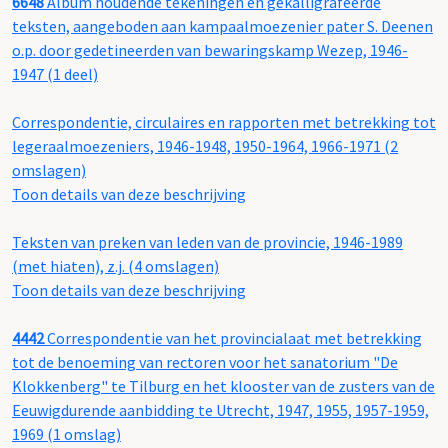
6648
Album houdende tekeningen en gekalligrafeerde
teksten, aangeboden aan kampaalmoezenier pater S. Deenen
o.p. door gedetineerden van bewaringskamp Wezep, 1946-
1947 (1 deel)
Correspondentie, circulaires en rapporten met betrekking tot
legeraalmoezeniers, 1946-1948, 1950-1964, 1966-1971 (2
omslagen)
Toon details van deze beschrijving
Teksten van preken van leden van de provincie, 1946-1989
(met hiaten), z.j. (4 omslagen)
Toon details van deze beschrijving
4442
Correspondentie van het provincialaat met betrekking
tot de benoeming van rectoren voor het sanatorium "De
Klokkenberg" te Tilburg en het klooster van de zusters van de
Eeuwigdurende aanbidding te Utrecht, 1947, 1955, 1957-1959,
1969 (1 omslag)