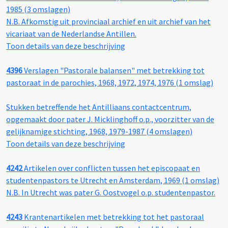
1985 (3 omslagen)
N.B. Afkomstig uit provinciaal archief en uit archief van het
vicariaat van de Nederlandse Antillen.
Toon details van deze beschrijving
4396
Verslagen "Pastorale balansen" met betrekking tot
pastoraat in de parochies, 1968, 1972, 1974, 1976 (1 omslag)
Stukken betreffende het Antilliaans contactcentrum,
opgemaakt door pater J. Micklinghoff o.p., voorzitter van de
gelijknamige stichting, 1968, 1979-1987 (4 omslagen)
Toon details van deze beschrijving
4242
Artikelen over conflicten tussen het episcopaat en
studentenpastors te Utrecht en Amsterdam, 1969 (1 omslag)
N.B. In Utrecht was pater G. Oostvogel o.p. studentenpastor.
4243
Krantenartikelen met betrekking tot het pastoraal