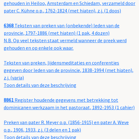
gehouden in Heiloo, Amsterdam en Schiedam, verzameld door
pater C. Kühne o.p., 1762-1824 (met hiaten), z.j. (1 doos)
6368
Teksten van preken van (onbekende) leden van de
provincie, 1797-1886 (met hiaten) (1 pak, 4 dozen)
N.B. Op veel teksten staat vermeld wanneer de preek werd
gehouden en op enkele ook waar.
Teksten van preken, lijdensmeditaties en conferenties
gegeven door leden van de provincie, 1838-1994 (met hiaten),
z.j. (varia)
Toon details van deze beschrijving
8861
Register houdende gegevens met betrekking tot
dominicanen werkzaam in het pastoraat, 1892-1953 (1 cahier)
Preken van pater R. Meyer o.p. (1856-1915) en pater A. Weve
o.p., 1906, 1933, z.j. (3 delen en 1 pak)
Toon details van deze beschrijving