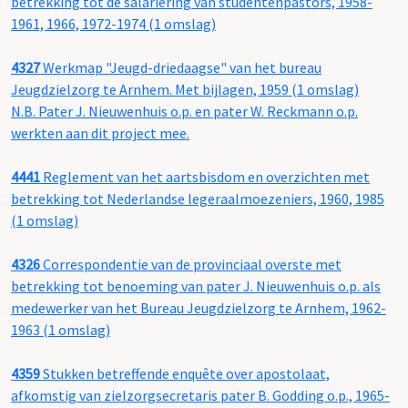
betrekking tot de salariëring van studentenpastors, 1958-
1961, 1966, 1972-1974 (1 omslag)
4327
Werkmap "Jeugd-driedaagse" van het bureau
Jeugdzielzorg te Arnhem. Met bijlagen, 1959 (1 omslag)
N.B. Pater J. Nieuwenhuis o.p. en pater W. Reckmann o.p.
werkten aan dit project mee.
4441
Reglement van het aartsbisdom en overzichten met
betrekking tot Nederlandse legeraalmoezeniers, 1960, 1985
(1 omslag)
4326
Correspondentie van de provinciaal overste met
betrekking tot benoeming van pater J. Nieuwenhuis o.p. als
medewerker van het Bureau Jeugdzielzorg te Arnhem, 1962-
1963 (1 omslag)
4359
Stukken betreffende enquête over apostolaat,
afkomstig van zielzorgsecretaris pater B. Godding o.p., 1965-