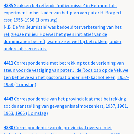
4335
Stukken betreffende 'milieumissie' in Helmond als
experiment in het kader van het plan van pater H. Borgert
cssr, 1955-1958 (1 omslag)
N.B. De 'milieumissie' was bedoeld ter verbetering van het
religieuze milieu. Hoewel het geen initiatief van de
dominicanen betreft, waren ze er wel bij betrokken, onder
andere als secretaris.
4411
Correspondentie met betrekking tot de verlening van
steun voor de vestiging van pater J. de Roos osb op de Veluwe
ten behoeve van het pastoraat onder niet-katholieken, 1957-
1958 (1 omslag)
4443
Correspondentie van het provincialaat met betrekking
tot de aanstelling van gevangenisaalmoezeniers, 1957, 1961,
1963, 1966 (1 omslag)
4330
Correspondentie van de provinciaal overste met