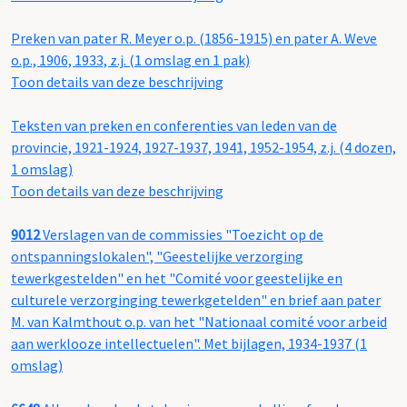
Preken van pater R. Meyer o.p. (1856-1915) en pater A. Weve
o.p., 1906, 1933, z.j. (1 omslag en 1 pak)
Toon details van deze beschrijving
Teksten van preken en conferenties van leden van de
provincie, 1921-1924, 1927-1937, 1941, 1952-1954, z.j. (4 dozen,
1 omslag)
Toon details van deze beschrijving
9012
Verslagen van de commissies "Toezicht op de
ontspanningslokalen", "Geestelijke verzorging
tewerkgestelden" en het "Comité voor geestelijke en
culturele verzorginging tewerkgetelden" en brief aan pater
M. van Kalmthout o.p. van het "Nationaal comité voor arbeid
aan werklooze intellectuelen". Met bijlagen, 1934-1937 (1
omslag)