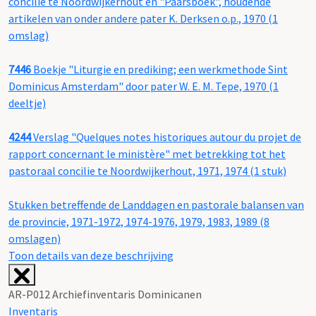
concilie te Noordwijkerhout en "Paarsboek", houdende
artikelen van onder andere pater K. Derksen o.p., 1970 (1
omslag)
7446
Boekje "Liturgie en prediking; een werkmethode Sint
Dominicus Amsterdam" door pater W. E. M. Tepe, 1970 (1
deeltje)
4244
Verslag "Quelques notes historiques autour du projet de
rapport concernant le ministère" met betrekking tot het
pastoraal concilie te Noordwijkerhout, 1971, 1974 (1 stuk)
Stukken betreffende de Landdagen en pastorale balansen van
de provincie, 1971-1972, 1974-1976, 1979, 1983, 1989 (8
omslagen)
Toon details van deze beschrijving
AR-P012 Archiefinventaris Dominicanen
Inventaris