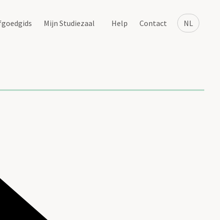
fgoedgids
Mijn Studiezaal
Help
Contact
NL