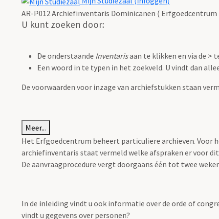
Mijn Studiezaal (inloggen)
AR-P012 Archiefinventaris Dominicanen ( Erfgoedcentrum 
U kunt zoeken door:
De onderstaande
Inventaris
aan te klikken en via de > 
Een woord in te typen in het zoekveld. U vindt dan all
De voorwaarden voor inzage van archiefstukken staan verm
Meer...
Het Erfgoedcentrum beheert particuliere archieven. Voor het
archiefinventaris staat vermeld welke afspraken er voor d
De aanvraagprocedure vergt doorgaans één tot twee weken 
In de inleiding vindt u ook informatie over de orde of cong
vindt u gegevens over personen?