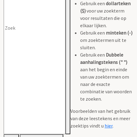
Gebruik een
dollarteken
($)
voor uw zoekterm
voor resultaten die op
elkaar lijken.
Gebruik een
minteken (-)
om zoektermen uit te
sluiten.
Gebruik een
Dubbele
aanhalingstekens (" ")
aan het begin en einde
van uw zoektermen om
naar de exacte
combinatie van woorden
te zoeken.
Voorbeelden van het gebruik
van deze leestekens en meer
zoektips vindt u
hier
.