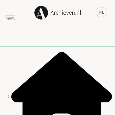
NL
menu