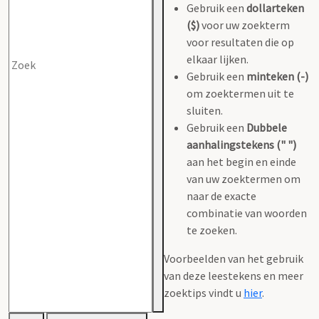
Gebruik een
dollarteken
($)
voor uw zoekterm
voor resultaten die op
elkaar lijken.
Gebruik een
minteken (-)
om zoektermen uit te
sluiten.
Gebruik een
Dubbele
aanhalingstekens (" ")
aan het begin en einde
van uw zoektermen om
naar de exacte
combinatie van woorden
te zoeken.
Voorbeelden van het gebruik
van deze leestekens en meer
zoektips vindt u
hier
.