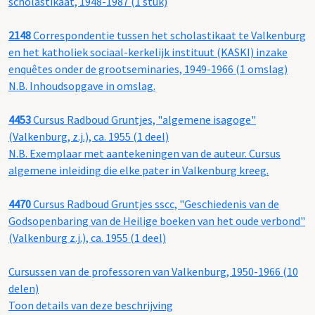
scholastikaat, 1948-1987 (1 stuk)
2148
Correspondentie tussen het scholastikaat te Valkenburg
en het katholiek sociaal-kerkelijk instituut (KASKI) inzake
enquêtes onder de grootseminaries, 1949-1966 (1 omslag)
N.B. Inhoudsopgave in omslag.
4453
Cursus Radboud Gruntjes, "algemene isagoge"
(Valkenburg, z.j.), ca. 1955 (1 deel)
N.B. Exemplaar met aantekeningen van de auteur. Cursus
algemene inleiding die elke pater in Valkenburg kreeg.
4470
Cursus Radboud Gruntjes sscc, "Geschiedenis van de
Godsopenbaring van de Heilige boeken van het oude verbond"
(Valkenburg z.j.), ca. 1955 (1 deel)
Cursussen van de professoren van Valkenburg, 1950-1966 (10
delen)
Toon details van deze beschrijving