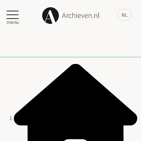
NL
menu