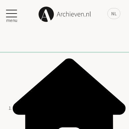
NL
menu