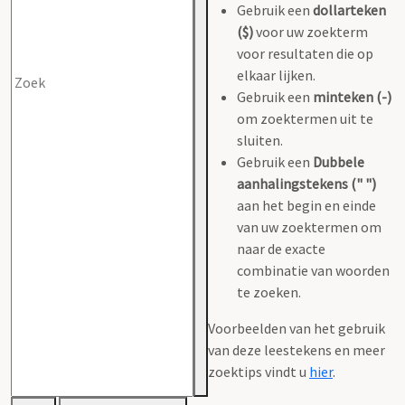
Gebruik een
dollarteken
($)
voor uw zoekterm
voor resultaten die op
elkaar lijken.
Gebruik een
minteken (-)
om zoektermen uit te
sluiten.
Gebruik een
Dubbele
aanhalingstekens (" ")
aan het begin en einde
van uw zoektermen om
naar de exacte
combinatie van woorden
te zoeken.
Voorbeelden van het gebruik
van deze leestekens en meer
zoektips vindt u
hier
.