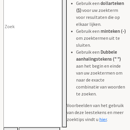
Gebruik een
dollarteken
($)
voor uw zoekterm
voor resultaten die op
elkaar lijken.
Gebruik een
minteken (-)
om zoektermen uit te
sluiten.
Gebruik een
Dubbele
aanhalingstekens (" ")
aan het begin en einde
van uw zoektermen om
naar de exacte
combinatie van woorden
te zoeken.
Voorbeelden van het gebruik
van deze leestekens en meer
zoektips vindt u
hier
.