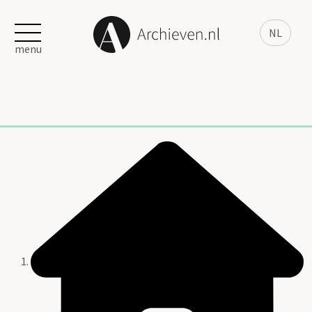
NL
menu