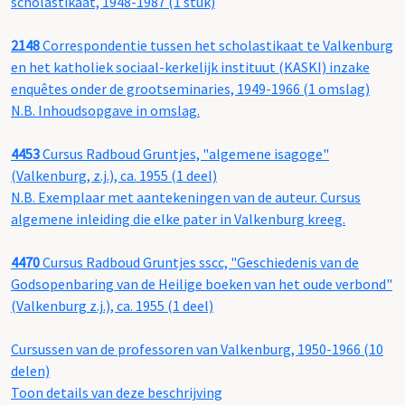
scholastikaat, 1948-1987 (1 stuk)
2148
Correspondentie tussen het scholastikaat te Valkenburg
en het katholiek sociaal-kerkelijk instituut (KASKI) inzake
enquêtes onder de grootseminaries, 1949-1966 (1 omslag)
N.B. Inhoudsopgave in omslag.
4453
Cursus Radboud Gruntjes, "algemene isagoge"
(Valkenburg, z.j.), ca. 1955 (1 deel)
N.B. Exemplaar met aantekeningen van de auteur. Cursus
algemene inleiding die elke pater in Valkenburg kreeg.
4470
Cursus Radboud Gruntjes sscc, "Geschiedenis van de
Godsopenbaring van de Heilige boeken van het oude verbond"
(Valkenburg z.j.), ca. 1955 (1 deel)
Cursussen van de professoren van Valkenburg, 1950-1966 (10
delen)
Toon details van deze beschrijving