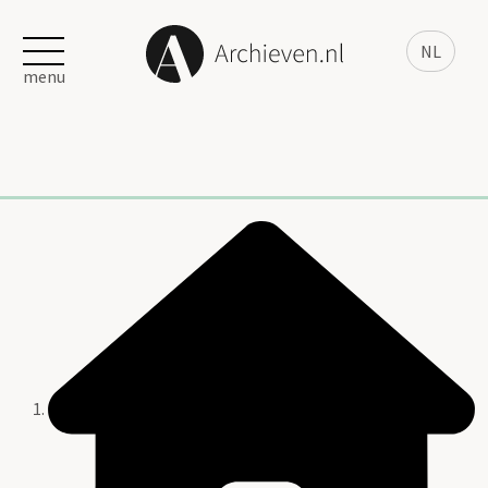
NL
menu