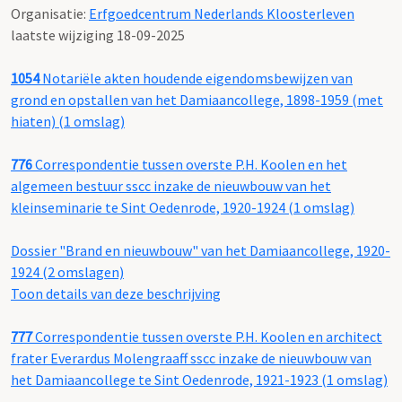
Organisatie:
Erfgoedcentrum Nederlands Kloosterleven
laatste wijziging 18-09-2025
1054
Notariële akten houdende eigendomsbewijzen van
grond en opstallen van het Damiaancollege, 1898-1959 (met
hiaten) (1 omslag)
776
Correspondentie tussen overste P.H. Koolen en het
algemeen bestuur sscc inzake de nieuwbouw van het
kleinseminarie te Sint Oedenrode, 1920-1924 (1 omslag)
Dossier "Brand en nieuwbouw" van het Damiaancollege, 1920-
1924 (2 omslagen)
Toon details van deze beschrijving
777
Correspondentie tussen overste P.H. Koolen en architect
frater Everardus Molengraaff sscc inzake de nieuwbouw van
het Damiaancollege te Sint Oedenrode, 1921-1923 (1 omslag)