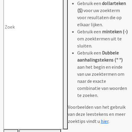
Gebruik een
dollarteken
($)
voor uw zoekterm
voor resultaten die op
elkaar lijken.
Gebruik een
minteken (-)
om zoektermen uit te
sluiten.
Gebruik een
Dubbele
aanhalingstekens (" ")
aan het begin en einde
van uw zoektermen om
naar de exacte
combinatie van woorden
te zoeken.
Voorbeelden van het gebruik
van deze leestekens en meer
zoektips vindt u
hier
.