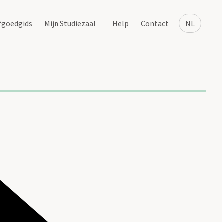
fgoedgids
Mijn Studiezaal
Help
Contact
NL