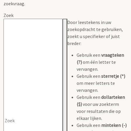
zoekvraag.
Zoek
Door leestekens in uw
zoekopdracht te gebruiken,
zoekt u specifieker of juist
breder:
Gebruik een
vraagteken
(?)
om één letter te
vervangen.
Gebruik een
sterretje (*)
om meer letters te
vervangen.
Gebruik een
dollarteken
($)
voor uw zoekterm
voor resultaten die op
elkaar lijken.
Gebruik een
minteken (-)