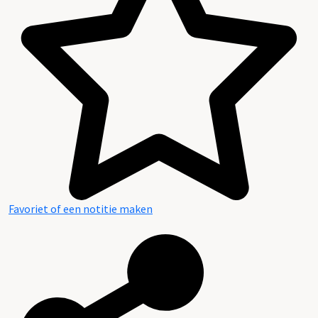
Favoriet of een notitie maken