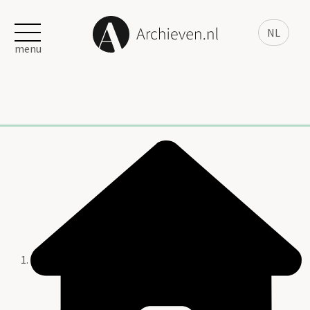
NL
menu