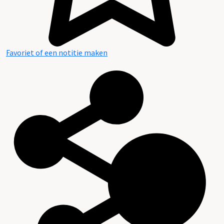
Favoriet of een notitie maken