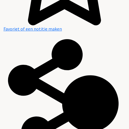
Favoriet of een notitie maken