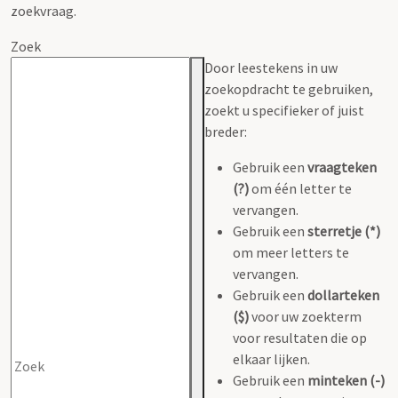
zoekvraag.
Zoek
Door leestekens in uw
zoekopdracht te gebruiken,
zoekt u specifieker of juist
breder:
Gebruik een
vraagteken
(?)
om één letter te
vervangen.
Gebruik een
sterretje (*)
om meer letters te
vervangen.
Gebruik een
dollarteken
($)
voor uw zoekterm
voor resultaten die op
elkaar lijken.
Gebruik een
minteken (-)