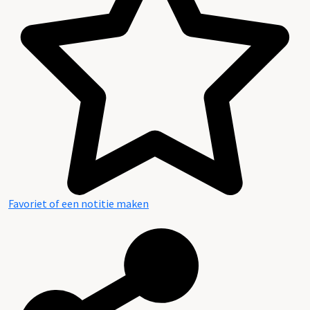
Favoriet of een notitie maken