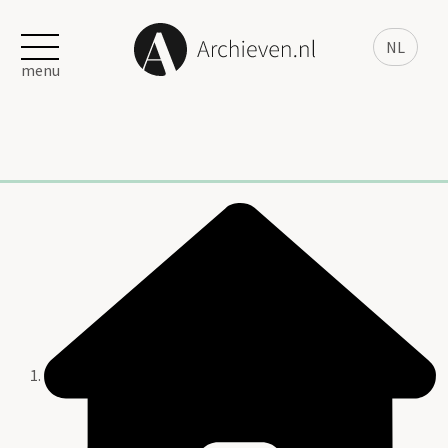
NL
menu