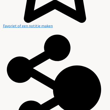
Favoriet of een notitie maken