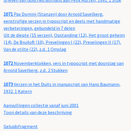
brieven van Godfried Bomans aan Felix Rutten, 1991. 1 Stuk
1071
Pax Domini (Stanzen) door Arnold Savelberg,
eenstrofige verzen in typoscript en deels met handmatige
verbeteringen, gebundeld in 7 delen
Uit de diepte (15 verzen), Opstanding (12), Het groot geheim
(14), De Bruiloft (10), Prevelingen I (22), Prevelingen II (17),
Van de stilte (22), z.d.. 1 Omslag
1072
Novemberklokken, vers in typoscript met doorslag van
Arnold Savelberg, z.d.. 2 Stukken
1073
Verzen in het Duits in manuscript van Hans Baumann,
1932. 1 Katern
Aanvullingen collectie vanaf juni 2001
Toon details van deze beschrijving
Geluidsfragment