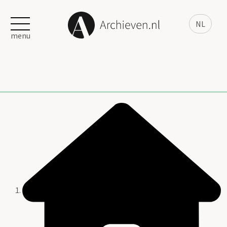
NL
menu