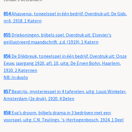
854
Ahasverus, toneelspel in één bedrijf. Overdruk uit: De Gids,
nr.6, 1918. 1 Katern
855
Driekoningen, bijbels spel. Overdruk uit: Elsevier's
geïllustreerd maandschrift, z.d. (1919). 1 Katern
856
De Dijkbreuk, toneelspel in één bedrijf. Overdruk uit: Onze
Eeuw, jaargang 1920, afl. 10, uitg. De Erven Bohn, Haarlem,
1920. 2 Katernen
NB: In duplo
857
Beatrijs, mysteriespel in 4 taferelen, uitg. Louis Winkeler,
Amsterdam (2e druk), 1920. 4 Delen
858
Eva's droom, bijbels drama in 3 bedrijven met een
voorspel, uitg. C.N. Teulings, 's-Hertogenbosch, 1924. 1 Deel