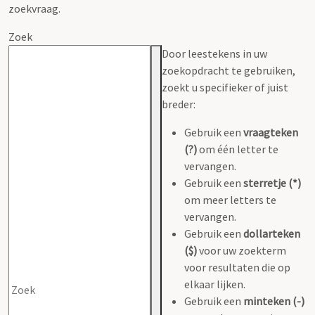
zoekvraag.
Zoek
Door leestekens in uw
zoekopdracht te gebruiken,
zoekt u specifieker of juist
breder:
Gebruik een
vraagteken
(?)
om één letter te
vervangen.
Gebruik een
sterretje (*)
om meer letters te
vervangen.
Gebruik een
dollarteken
($)
voor uw zoekterm
voor resultaten die op
elkaar lijken.
Gebruik een
minteken (-)