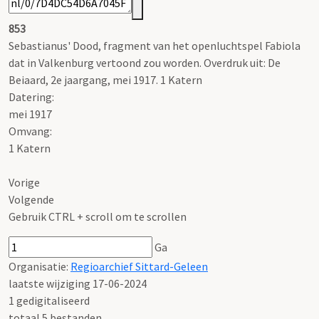
853
Sebastianus' Dood, fragment van het openluchtspel Fabiola
dat in Valkenburg vertoond zou worden. Overdruk uit: De
Beiaard, 2e jaargang, mei 1917. 1 Katern
Datering
:
mei 1917
Omvang
:
1 Katern
Vorige
Volgende
Gebruik CTRL + scroll om te scrollen
Ga
Organisatie:
Regioarchief Sittard-Geleen
laatste wijziging 17-06-2024
1 gedigitaliseerd
totaal 5 bestanden