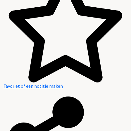
Favoriet of een notitie maken