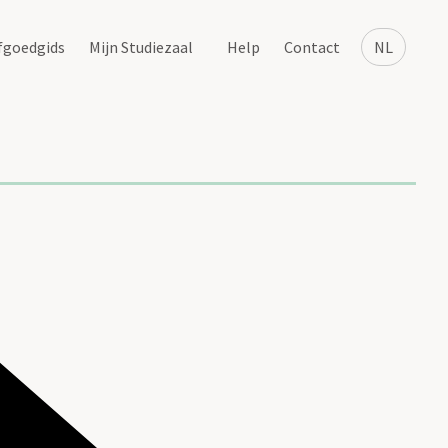
fgoedgids
Mijn Studiezaal
Help
Contact
NL