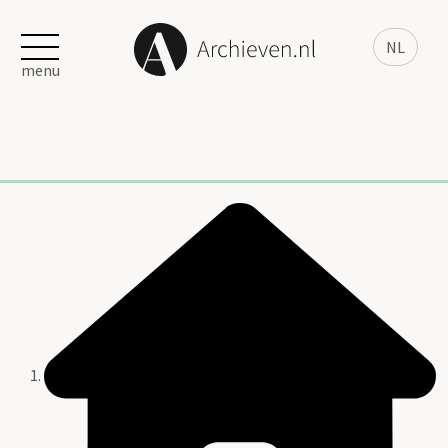
NL
menu