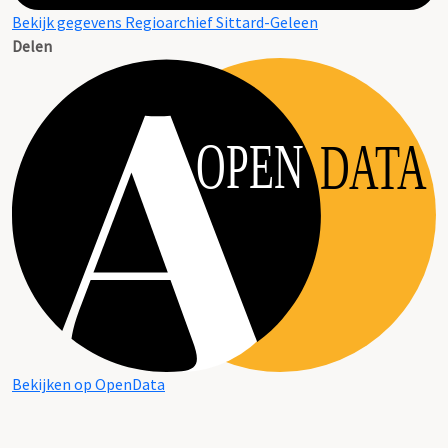
Bekijk gegevens Regioarchief Sittard-Geleen
Delen
OPEN
DATA
Bekijken op OpenData