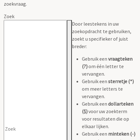
zoekvraag.
Zoek
Door leestekens in uw
zoekopdracht te gebruiken,
zoekt u specifieker of juist
breder:
Gebruik een
vraagteken
(?)
om één letter te
vervangen.
Gebruik een
sterretje (*)
om meer letters te
vervangen.
Gebruik een
dollarteken
($)
voor uw zoekterm
voor resultaten die op
elkaar lijken.
Gebruik een
minteken (-)