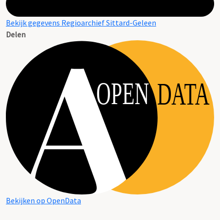
Bekijk gegevens Regioarchief Sittard-Geleen
Delen
OPEN
DATA
Bekijken op OpenData